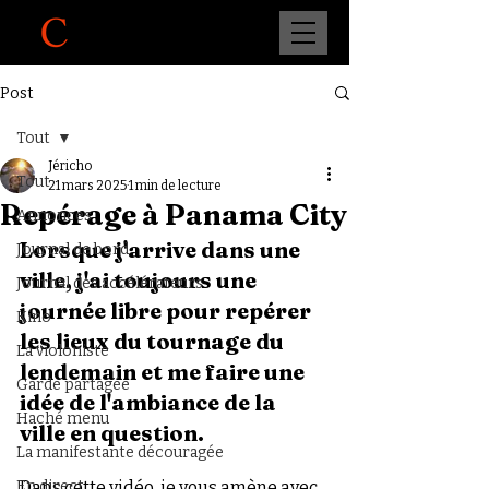
Post
Tout
Jéricho
Tout
21 mars 2025
1 min de lecture
Repérage à Panama City
Annonces
Lorsque j'arrive dans une 
Journal de bord
ville, j'ai toujours une 
Journal des accélérateurs
journée libre pour repérer 
Kino
les lieux du tournage du 
La violoniste
lendemain et me faire une 
Garde partagée
idée de l'ambiance de la 
Haché menu
ville en question.
La manifestante découragée
En direct
Dans cette vidéo, je vous amène avec 