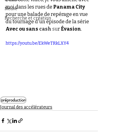
moi dans les rues de 
Panama City
Neuve
pour une balade de repérage en vue 
Recherche et création
du tournage d'un épisode de la série 
Avec ou sans 
cash
 su
r 
Évasion
.
https://youtu.be/EkWeTRkLXY4
préproduction
Journal des accélérateurs