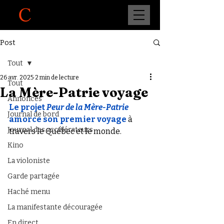
Post
Tout
26 avr. 2025
2 min de lecture
Tout
La Mère-Patrie voyage
Annonces
Le projet 
Peur de la Mère-Patrie
Journal de bord
amorce son premier voyage
 à 
Journal des accélérateurs
travers le Québec et le monde.
Kino
La violoniste
Garde partagée
Haché menu
La manifestante découragée
En direct