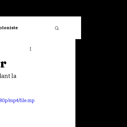
Se connecter
ioloniste
Neuve
r
ant la 
080p/mp4/file.mp