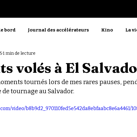
Nos films
PdlMP
de bord
Journal des accélérateurs
Kino
La v
25
1 min de lecture
menu
La manifestante découragée
En direct
 volés à El Salvado
oments tournés lors de mes rares pauses, pend
 de tournage au Salvador.
tic.com/video/b8b9d2_970110fed5e542da8ebfaabc8e6a4461/1