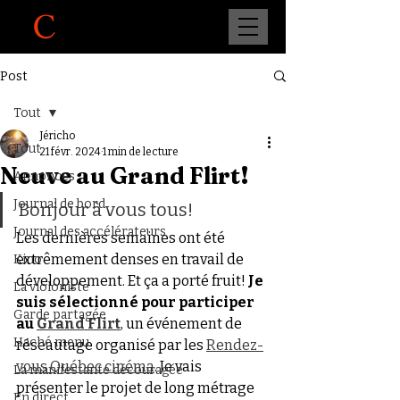
Post
Tout
Jéricho
Tout
21 févr. 2024
1 min de lecture
Neuve au Grand Flirt!
Annonces
Journal de bord
Bonjour à vous tous!
Journal des accélérateurs
Les dernières semaines ont été 
extrêmement denses en travail de 
Kino
développement. Et ça a porté fruit! 
Je 
La violoniste
suis sélectionné pour participer 
Garde partagée
au 
Grand Flirt
, un événement de 
Haché menu
réseautage organisé par les 
Rendez-
vous Québec cinéma
. Je vais 
La manifestante découragée
présenter le projet de long métrage 
En direct