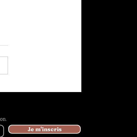
ction Burkina Faso et
 Sya!
on.
Je m'inscris