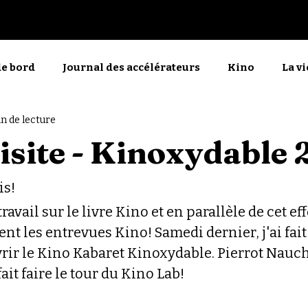
Nos films
PdlMP
de bord
Journal des accélérateurs
Kino
La v
in de lecture
menu
La manifestante découragée
En direct
visite - Kinoxydable
is!
ravail sur le livre Kino et en parallèle de cet effo
nt les entrevues Kino! 
Samedi dernier, j'ai fait
rir le Kino Kabaret Kinoxydable. Pierrot Nauch
ait faire le tour du Kino Lab!