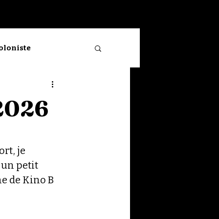
Se connecter
ioloniste
Neuve
 2026
rt, je 
 un petit 
e de Kino B 