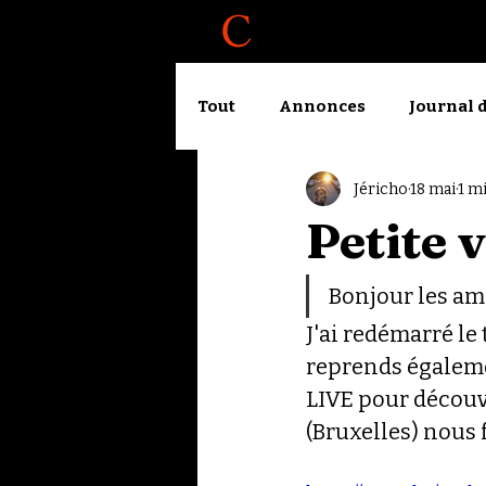
À propos
Blog
Tout
Annonces
Journal 
Jéricho
18 mai
1 m
Garde partagée
Haché 
Petite 
Recherche et création
Bonjour les am
J'ai redémarré le t
reprends égaleme
LIVE pour découv
(Bruxelles) nous f