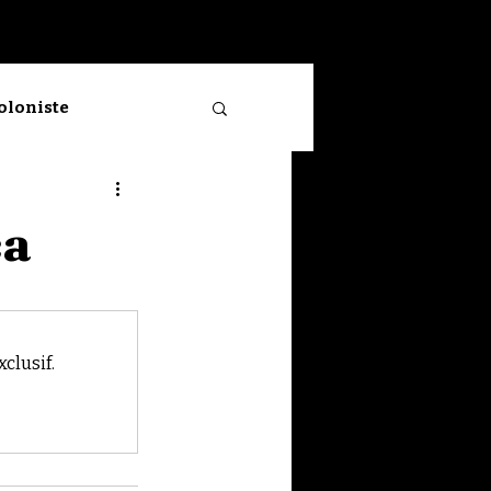
Se connecter
ioloniste
Neuve
ca
clusif.