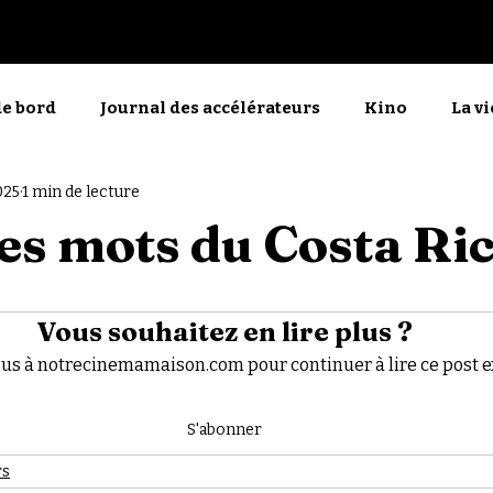
Nos films
PdlMP
de bord
Journal des accélérateurs
Kino
La v
025
1 min de lecture
menu
La manifestante découragée
En direct
es mots du Costa Ri
!
Vous souhaitez en lire plus ?
s à notrecinemamaison.com pour continuer à lire ce post ex
S'abonner
rs