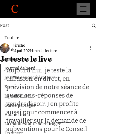
Post
Tout
Jéricho
Tout
14 juil. 2021
1 min de lecture
Je teste le live
Annonces
Journal de bord
Aujourd'hui, je teste la 
Journal des accélérateurs
diffusion en direct, en 
prévision de notre séance de 
Kino
questions-réponses de 
La violoniste
vendredi soir. J'en profite 
Garde partagée
aussi pour commencer à 
Haché menu
travailler sur la demande de 
La manifestante découragée
subventions pour le Conseil 
En direct