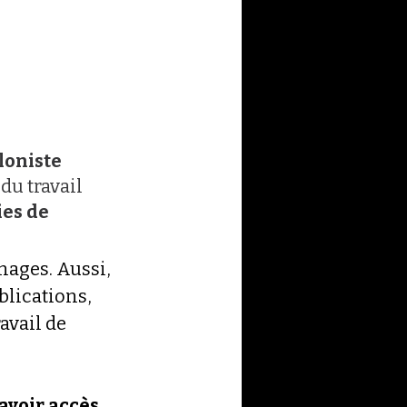
loniste 
du travail 
es de 
ages. Aussi, 
ublications, 
vail de 
avoir accès 