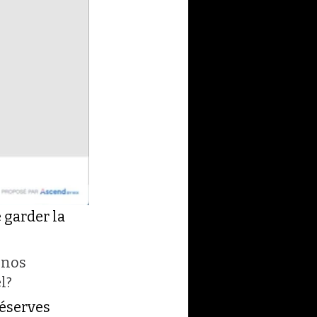
 garder la 
 nos 
l?
éserves 