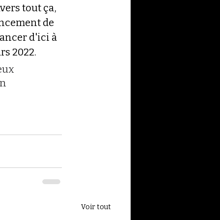
ers tout ça, 
ancement de 
ancer d'ici à 
rs 2022.
eux 
n 
Voir tout