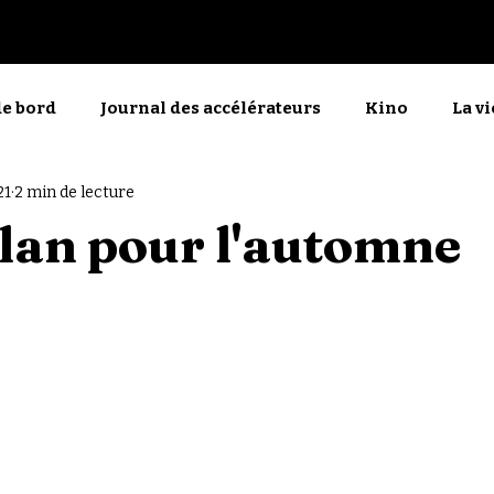
Nos films
PdlMP
de bord
Journal des accélérateurs
Kino
La v
21
2 min de lecture
menu
La manifestante découragée
En direct
lan pour l'automne